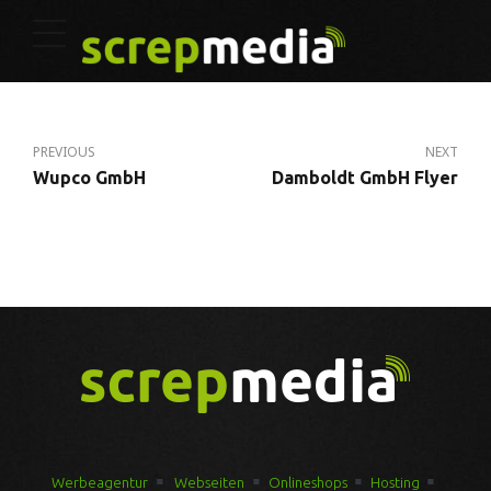
PREVIOUS
NEXT
Wupco GmbH
Damboldt GmbH Flyer
Werbeagentur
Webseiten
Onlineshops
Hosting