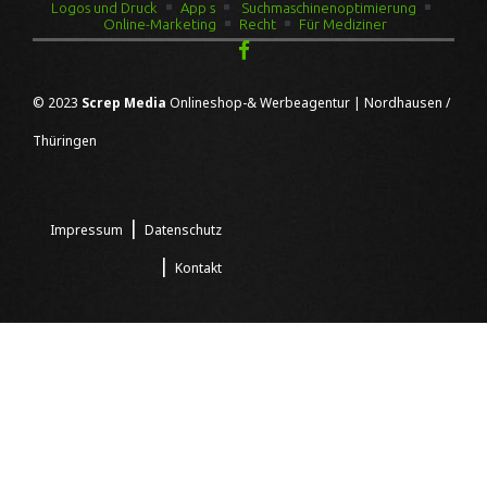
Logos und Druck
App s
Suchmaschinenoptimierung
Online-Marketing
Recht
Für Mediziner
© 2023
Screp Media
Onlineshop-& Werbeagentur | Nordhausen /
Thüringen
|
Impressum
Datenschutz
|
Kontakt