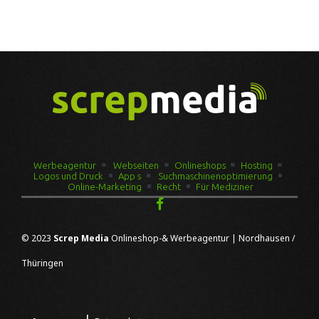
Werbeagentur
Webseiten
Onlineshops
Hosting
Logos und Druck
App s
Suchmaschinenoptimierung
Online-Marketing
Recht
Für Mediziner
© 2023
Screp Media
Onlineshop-& Werbeagentur | Nordhausen /
Thüringen