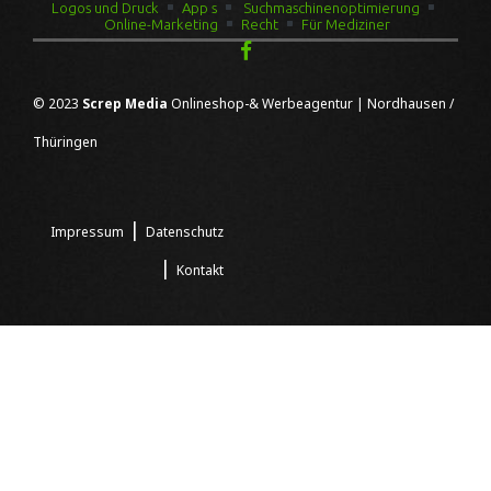
Logos und Druck
App s
Suchmaschinenoptimierung
Online-Marketing
Recht
Für Mediziner
© 2023
Screp Media
Onlineshop-& Werbeagentur | Nordhausen /
Thüringen
|
Impressum
Datenschutz
|
Kontakt