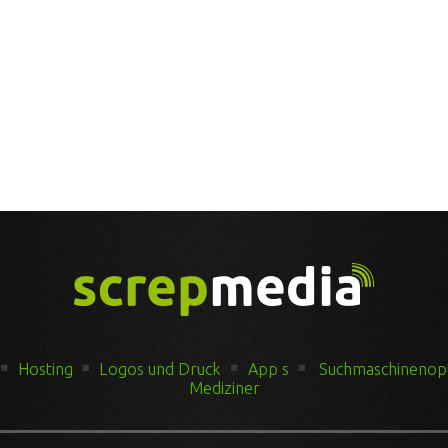
Hosting
Logos und Druck
App s
Suchmaschinenop
Mediziner